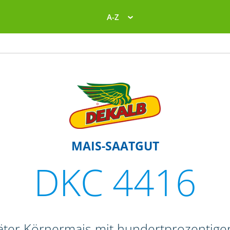
A-Z
MAIS-SAATGUT
DKC 4416
päter Körnermais mit hundertprozentig