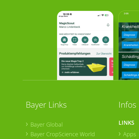
Bayer Links
Infos
LINKS
Bayer Global
Bayer CropScience World
Apps