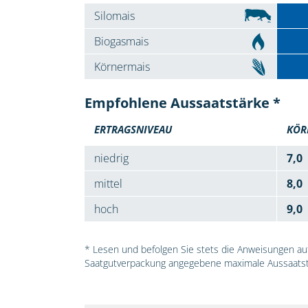
Silomais
Biogasmais
Körnermais
Empfohlene Aussaatstärke *
ERTRAGSNIVEAU
KÖR
niedrig
7,0
mittel
8,0
hoch
9,0
* Lesen und befolgen Sie stets die Anweisungen auf 
Saatgutverpackung angegebene maximale Aussaatst