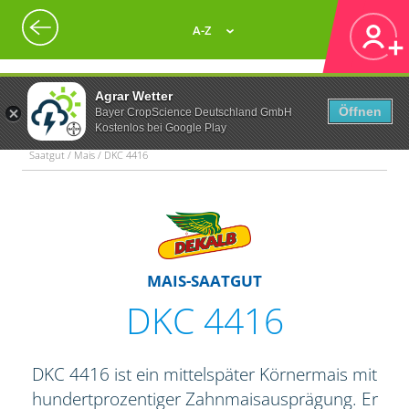
A-Z
Agrar Wetter
Öffnen
Bayer CropScience Deutschland GmbH
Kostenlos bei Google Play
Saatgut / Mais / DKC 4416
MAIS-SAATGUT
DKC 4416
DKC 4416 ist ein mittelspäter Körnermais mit
hundertprozentiger Zahnmaisausprägung. Er