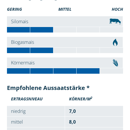
GERING
MITTEL
HOCH
Silomais
Biogasmais
Körnermais
Empfohlene Aussaatstärke *
2
ERTRAGSNIVEAU
KÖRNER/M
niedrig
7,0
mittel
8,0