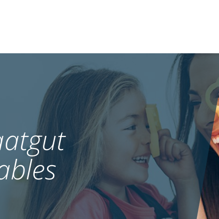
atgut
ables