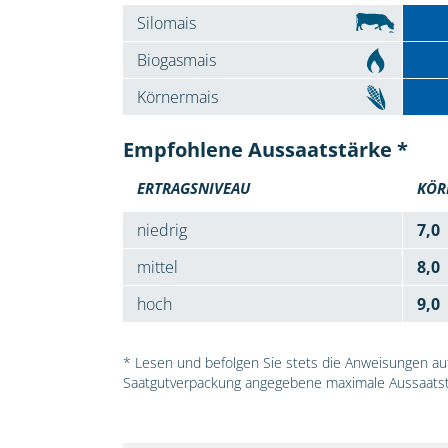
Silomais
Biogasmais
Körnermais
Empfohlene Aussaatstärke *
ERTRAGSNIVEAU
KÖR
niedrig
7,0
mittel
8,0
hoch
9,0
* Lesen und befolgen Sie stets die Anweisungen auf 
Saatgutverpackung angegebene maximale Aussaatst