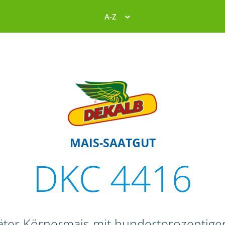
A-Z
MAIS-SAATGUT
DKC 4416
päter Körnermais mit hundertprozentig