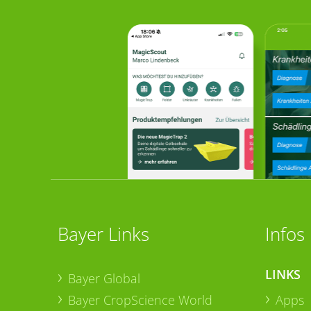
Bayer Links
Infos
LINKS
Bayer Global
Bayer CropScience World
Apps