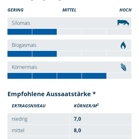
GERING
MITTEL
HOCH
Silomais
Biogasmais
Körnermais
Empfohlene Aussaatstärke *
2
ERTRAGSNIVEAU
KÖRNER/M
niedrig
7,0
mittel
8,0