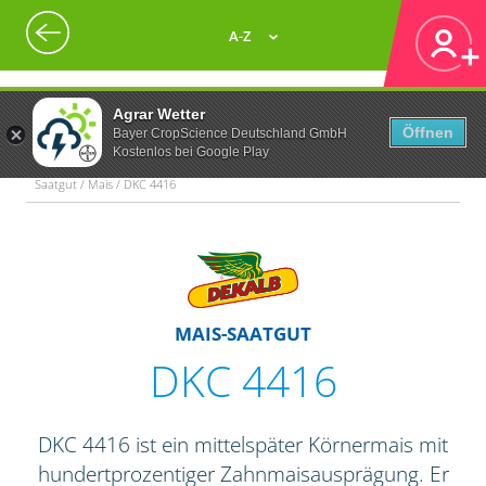
A-Z
Agrar Wetter
Öffnen
Bayer CropScience Deutschland GmbH
Kostenlos bei Google Play
Saatgut / Mais / DKC 4416
MAIS-SAATGUT
DKC 4416
DKC 4416 ist ein mittelspäter Körnermais mit
hundertprozentiger Zahnmaisausprägung. Er