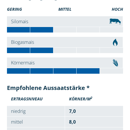
GERING
MITTEL
HOCH
Silomais
Biogasmais
Körnermais
Empfohlene Aussaatstärke *
2
ERTRAGSNIVEAU
KÖRNER/M
niedrig
7,0
mittel
8,0