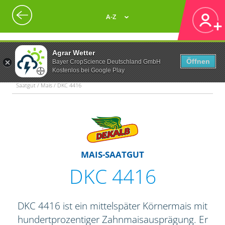
A-Z
Agrar Wetter
Öffnen
Bayer CropScience Deutschland GmbH
Kostenlos bei Google Play
Saatgut / Mais / DKC 4416
MAIS-SAATGUT
DKC 4416
DKC 4416 ist ein mittelspäter Körnermais mit
hundertprozentiger Zahnmaisausprägung. Er