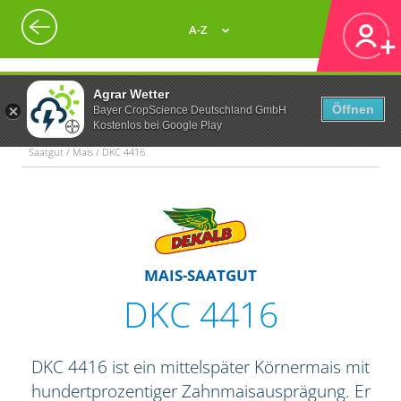
A-Z
Agrar Wetter
Öffnen
Bayer CropScience Deutschland GmbH
Kostenlos bei Google Play
Saatgut / Mais / DKC 4416
MAIS-SAATGUT
DKC 4416
DKC 4416 ist ein mittelspäter Körnermais mit
hundertprozentiger Zahnmaisausprägung. Er