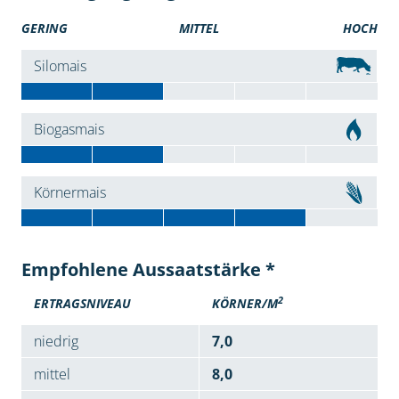
GERING
MITTEL
HOCH
Silomais
Biogasmais
Körnermais
Empfohlene Aussaatstärke *
2
ERTRAGSNIVEAU
KÖRNER/M
niedrig
7,0
mittel
8,0