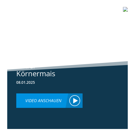
1:01
Standortreport
Schwanau – DKC
4539 unser
neuer
Körnermais
08.01.2025
VIDEO ANSCHAUEN