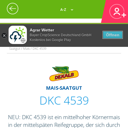
A-Z
Agrar Wetter
Öffnen
Bayer CropScience Deutschland GmbH
Kostenlos bei Google Play
Saatgut / Mais / DKC 4539
MAIS-SAATGUT
DKC 4539
NEU: DKC 4539 ist ein mittelhoher Körnermais
in der mittelspäten Reifegruppe, der sich durch