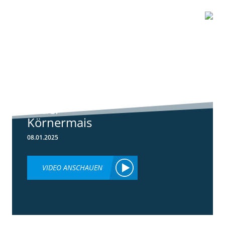
1:01
Standortreport
Schwanau – DKC
4539 unser
neuer
Körnermais
08.01.2025
VIDEO ANSCHAUEN