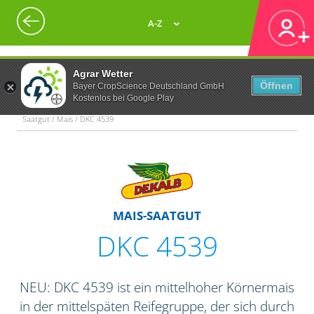
A-Z
Agrar Wetter
Öffnen
Bayer CropScience Deutschland GmbH
Kostenlos bei Google Play
Saatgut / Mais / DKC 4539
MAIS-SAATGUT
DKC 4539
NEU: DKC 4539 ist ein mittelhoher Körnermais
in der mittelspäten Reifegruppe, der sich durch