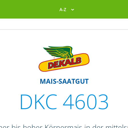
A-Z
MAIS-SAATGUT
DKC 4603
her bis hoher Körnermais in der mittel