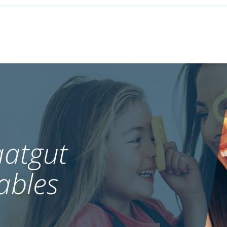
atgut
ables