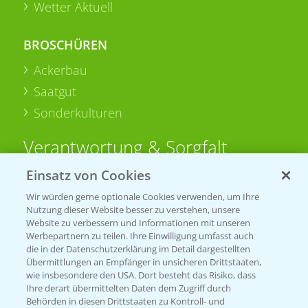
Wetter Aktuell
BROSCHÜREN
Ackerbau
Saatgut
Sonderkulturen
Verantwortung & Sorgfalt
Einsatz von Cookies
PAMIRA - Packmittelrücknahme
Wir würden gerne optionale Cookies verwenden, um Ihre
Sammelstellen und Termine
Nutzung dieser Website besser zu verstehen, unsere
Website zu verbessern und Informationen mit unseren
Werbepartnern zu teilen. Ihre Einwilligung umfasst auch
PRE - Chemikalien sicher entsorgen
die in der Datenschutzerklärung im Detail dargestellten
Übermittlungen an Empfänger in unsicheren Drittstaaten,
Sammelstellen und Termine
wie insbesondere den USA. Dort besteht das Risiko, dass
Ihre derart übermittelten Daten dem Zugriff durch
Behörden in diesen Drittstaaten zu Kontroll- und