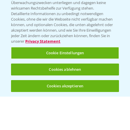
Überwachungszwecken unterliegen und dagegen keine
Kontakt & Notfall
wirksamen Rechtsbehelfe zur Verfügung stehen.
Detaillierte Informationen zu unbedingt notwendigen
Cookies, ohne die wir die Webseite nicht verfügbar machen
Beratung auf WhatsApp
können, und optionalen Cookies, die unten abgelehnt oder
T.
+49 (0)174 346 564 1
akzeptiert werden können, und wie Sie Ihre Einwilligungen
jeder Zeit ändern oder zurückziehen können, finden Sie in
unserer
Privacy Statement
KONTAKT
Cookie Einstellungen
Hilfe in Notfällen
Cookies ablehnen
T.
+49 (0)214/30-20220
Cookies akzeptieren
Öffnen
Bis zu 4 Produkte vergleichen:
(noch 4)
Folgen Sie uns