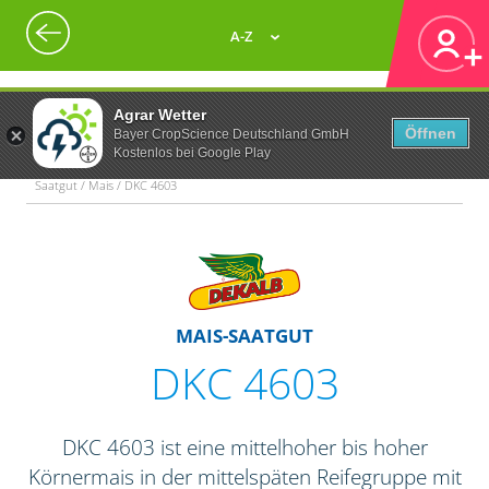
A-Z
Agrar Wetter
Öffnen
Bayer CropScience Deutschland GmbH
Kostenlos bei Google Play
Saatgut / Mais / DKC 4603
MAIS-SAATGUT
DKC 4603
DKC 4603 ist eine mittelhoher bis hoher
Körnermais in der mittelspäten Reifegruppe mit