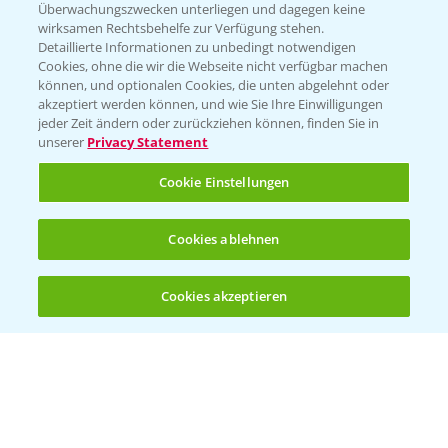
Überwachungszwecken unterliegen und dagegen keine
Kontakt & Notfall
wirksamen Rechtsbehelfe zur Verfügung stehen.
Detaillierte Informationen zu unbedingt notwendigen
Cookies, ohne die wir die Webseite nicht verfügbar machen
Beratung auf WhatsApp
können, und optionalen Cookies, die unten abgelehnt oder
T.
+49 (0)174 346 564 1
akzeptiert werden können, und wie Sie Ihre Einwilligungen
jeder Zeit ändern oder zurückziehen können, finden Sie in
unserer
Privacy Statement
KONTAKT
Cookie Einstellungen
Hilfe in Notfällen
Cookies ablehnen
T.
+49 (0)214/30-20220
Cookies akzeptieren
Öffnen
Bis zu 4 Produkte vergleichen:
(noch 4)
Folgen Sie uns