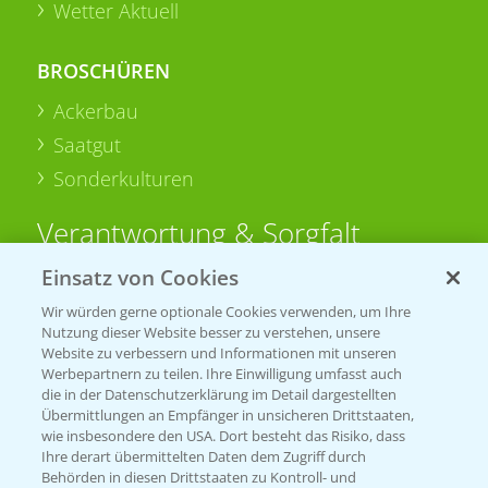
Wetter Aktuell
BROSCHÜREN
Ackerbau
Saatgut
Sonderkulturen
Verantwortung & Sorgfalt
Einsatz von Cookies
PAMIRA - Packmittelrücknahme
Wir würden gerne optionale Cookies verwenden, um Ihre
Sammelstellen und Termine
Nutzung dieser Website besser zu verstehen, unsere
Website zu verbessern und Informationen mit unseren
Werbepartnern zu teilen. Ihre Einwilligung umfasst auch
PRE - Chemikalien sicher entsorgen
die in der Datenschutzerklärung im Detail dargestellten
Übermittlungen an Empfänger in unsicheren Drittstaaten,
Sammelstellen und Termine
wie insbesondere den USA. Dort besteht das Risiko, dass
Ihre derart übermittelten Daten dem Zugriff durch
Behörden in diesen Drittstaaten zu Kontroll- und