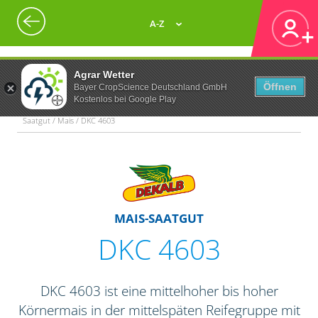
A-Z
Agrar Wetter
Öffnen
Bayer CropScience Deutschland GmbH
Kostenlos bei Google Play
Saatgut / Mais / DKC 4603
MAIS-SAATGUT
DKC 4603
DKC 4603 ist eine mittelhoher bis hoher
Körnermais in der mittelspäten Reifegruppe mit