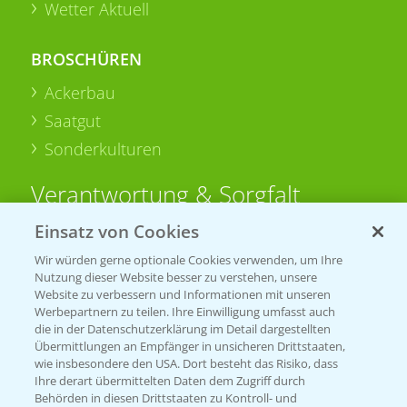
Wetter Aktuell
BROSCHÜREN
Ackerbau
Saatgut
Sonderkulturen
Verantwortung & Sorgfalt
Einsatz von Cookies
PAMIRA - Packmittelrücknahme
Wir würden gerne optionale Cookies verwenden, um Ihre
Sammelstellen und Termine
Nutzung dieser Website besser zu verstehen, unsere
Website zu verbessern und Informationen mit unseren
Werbepartnern zu teilen. Ihre Einwilligung umfasst auch
PRE - Chemikalien sicher entsorgen
die in der Datenschutzerklärung im Detail dargestellten
Übermittlungen an Empfänger in unsicheren Drittstaaten,
Sammelstellen und Termine
wie insbesondere den USA. Dort besteht das Risiko, dass
Ihre derart übermittelten Daten dem Zugriff durch
Behörden in diesen Drittstaaten zu Kontroll- und