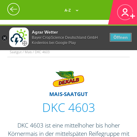
A-Z
Agrar Wetter
Öffnen
Bayer CropScience Deutschland GmbH
Kostenlos bei Google Play
Saatgut / Mais / DKC 4603
MAIS-SAATGUT
DKC 4603
DKC 4603 ist eine mittelhoher bis hoher
Körnermais in der mittelspäten Reifegruppe mit