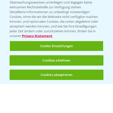
Überwachungszwecken unterliegen und dagegen keine
Kontakt & Notfall
wirksamen Rechtsbehelfe zur Verfügung stehen.
Detaillierte Informationen zu unbedingt notwendigen
Cookies, ohne die wir die Webseite nicht verfügbar machen
Beratung auf WhatsApp
können, und optionalen Cookies, die unten abgelehnt oder
T.
+49 (0)174 346 564 1
akzeptiert werden können, und wie Sie Ihre Einwilligungen
jeder Zeit ändern oder zurückziehen können, finden Sie in
unserer
Privacy Statement
KONTAKT
Cookie Einstellungen
Hilfe in Notfällen
Cookies ablehnen
T.
+49 (0)214/30-20220
Cookies akzeptieren
Öffnen
Bis zu 4 Produkte vergleichen:
(noch 4)
Folgen Sie uns