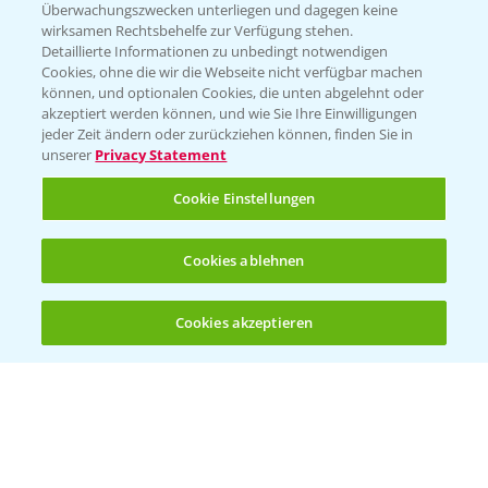
Überwachungszwecken unterliegen und dagegen keine
Kontakt & Notfall
wirksamen Rechtsbehelfe zur Verfügung stehen.
Detaillierte Informationen zu unbedingt notwendigen
Cookies, ohne die wir die Webseite nicht verfügbar machen
Beratung auf WhatsApp
können, und optionalen Cookies, die unten abgelehnt oder
T.
+49 (0)174 346 564 1
akzeptiert werden können, und wie Sie Ihre Einwilligungen
jeder Zeit ändern oder zurückziehen können, finden Sie in
unserer
Privacy Statement
KONTAKT
Cookie Einstellungen
Hilfe in Notfällen
Cookies ablehnen
T.
+49 (0)214/30-20220
Cookies akzeptieren
Öffnen
Bis zu 4 Produkte vergleichen:
(noch 4)
Folgen Sie uns