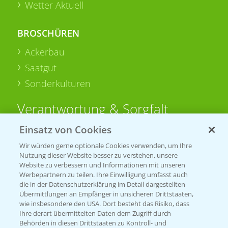
Wetter Aktuell
BROSCHÜREN
Ackerbau
Saatgut
Sonderkulturen
Verantwortung & Sorgfalt
Einsatz von Cookies
PAMIRA - Packmittelrücknahme
Wir würden gerne optionale Cookies verwenden, um Ihre
Sammelstellen und Termine
Nutzung dieser Website besser zu verstehen, unsere
Website zu verbessern und Informationen mit unseren
Werbepartnern zu teilen. Ihre Einwilligung umfasst auch
PRE - Chemikalien sicher entsorgen
die in der Datenschutzerklärung im Detail dargestellten
Übermittlungen an Empfänger in unsicheren Drittstaaten,
Sammelstellen und Termine
wie insbesondere den USA. Dort besteht das Risiko, dass
Ihre derart übermittelten Daten dem Zugriff durch
Behörden in diesen Drittstaaten zu Kontroll- und