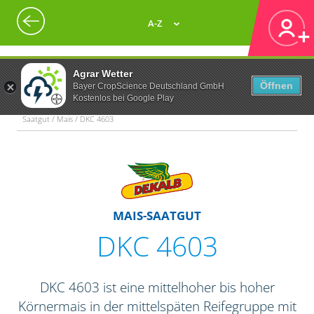
A-Z
Agrar Wetter
Öffnen
Bayer CropScience Deutschland GmbH
Kostenlos bei Google Play
Saatgut / Mais / DKC 4603
MAIS-SAATGUT
DKC 4603
DKC 4603 ist eine mittelhoher bis hoher
Körnermais in der mittelspäten Reifegruppe mit