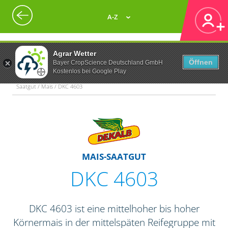
A-Z
Agrar Wetter
Öffnen
Bayer CropScience Deutschland GmbH
Kostenlos bei Google Play
Saatgut / Mais / DKC 4603
MAIS-SAATGUT
DKC 4603
DKC 4603 ist eine mittelhoher bis hoher
Körnermais in der mittelspäten Reifegruppe mit