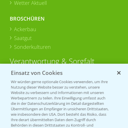
Wetter Aktuell
BROSCHÜREN
Ackerbau
Saatgut
Sonderkulturen
Verantwortung & Sorgfalt
Einsatz von Cookies
PAMIRA - Packmittelrücknahme
Wir würden gerne optionale Cookies verwenden, um Ihre
Sammelstellen und Termine
Nutzung dieser Website besser zu verstehen, unsere
Website zu verbessern und Informationen mit unseren
Werbepartnern zu teilen. Ihre Einwilligung umfasst auch
PRE - Chemikalien sicher entsorgen
die in der Datenschutzerklärung im Detail dargestellten
Übermittlungen an Empfänger in unsicheren Drittstaaten,
Sammelstellen und Termine
wie insbesondere den USA. Dort besteht das Risiko, dass
Ihre derart übermittelten Daten dem Zugriff durch
Behörden in diesen Drittstaaten zu Kontroll- und