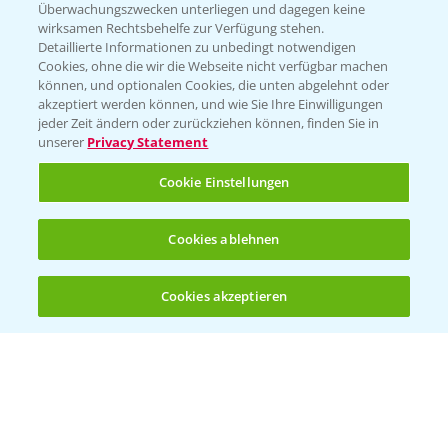
Überwachungszwecken unterliegen und dagegen keine
Kontakt & Notfall
wirksamen Rechtsbehelfe zur Verfügung stehen.
Detaillierte Informationen zu unbedingt notwendigen
Cookies, ohne die wir die Webseite nicht verfügbar machen
Beratung auf WhatsApp
können, und optionalen Cookies, die unten abgelehnt oder
T.
+49 (0)174 346 564 1
akzeptiert werden können, und wie Sie Ihre Einwilligungen
jeder Zeit ändern oder zurückziehen können, finden Sie in
unserer
Privacy Statement
KONTAKT
Cookie Einstellungen
Hilfe in Notfällen
Cookies ablehnen
T.
+49 (0)214/30-20220
Cookies akzeptieren
Öffnen
Bis zu 4 Produkte vergleichen:
(noch 4)
Folgen Sie uns