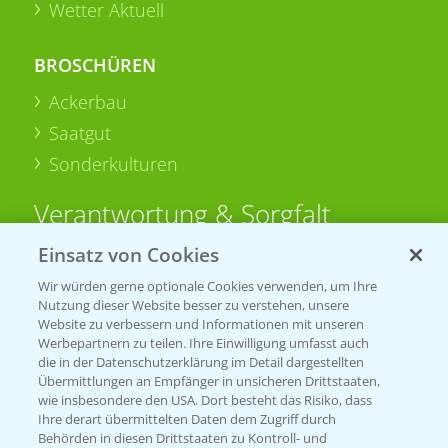
Wetter Aktuell
BROSCHÜREN
Ackerbau
Saatgut
Sonderkulturen
Verantwortung & Sorgfalt
Einsatz von Cookies
PAMIRA - Packmittelrücknahme
Wir würden gerne optionale Cookies verwenden, um Ihre
Sammelstellen und Termine
Nutzung dieser Website besser zu verstehen, unsere
Website zu verbessern und Informationen mit unseren
Werbepartnern zu teilen. Ihre Einwilligung umfasst auch
PRE - Chemikalien sicher entsorgen
die in der Datenschutzerklärung im Detail dargestellten
Übermittlungen an Empfänger in unsicheren Drittstaaten,
Sammelstellen und Termine
wie insbesondere den USA. Dort besteht das Risiko, dass
Ihre derart übermittelten Daten dem Zugriff durch
Behörden in diesen Drittstaaten zu Kontroll- und