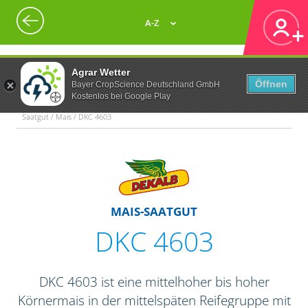
A-Z
Agrar Wetter
Öffnen
Bayer CropScience Deutschland GmbH
Kostenlos bei Google Play
Saatgut / Mais / DKC 4603
MAIS-SAATGUT
DKC 4603
DKC 4603 ist eine mittelhoher bis hoher
Körnermais in der mittelspäten Reifegruppe mit