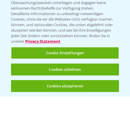
Überwachungszwecken unterliegen und dagegen keine
Kontakt & Notfall
wirksamen Rechtsbehelfe zur Verfügung stehen.
Detaillierte Informationen zu unbedingt notwendigen
Cookies, ohne die wir die Webseite nicht verfügbar machen
Beratung auf WhatsApp
können, und optionalen Cookies, die unten abgelehnt oder
T.
+49 (0)174 346 564 1
akzeptiert werden können, und wie Sie Ihre Einwilligungen
jeder Zeit ändern oder zurückziehen können, finden Sie in
unserer
Privacy Statement
KONTAKT
Cookie Einstellungen
Hilfe in Notfällen
Cookies ablehnen
T.
+49 (0)214/30-20220
Cookies akzeptieren
Öffnen
Bis zu 4 Produkte vergleichen:
(noch 4)
Folgen Sie uns