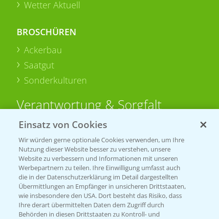
Wetter Aktuell
BROSCHÜREN
Ackerbau
Saatgut
Sonderkulturen
Verantwortung & Sorgfalt
Einsatz von Cookies
PAMIRA - Packmittelrücknahme
Wir würden gerne optionale Cookies verwenden, um Ihre
Sammelstellen und Termine
Nutzung dieser Website besser zu verstehen, unsere
Website zu verbessern und Informationen mit unseren
Werbepartnern zu teilen. Ihre Einwilligung umfasst auch
PRE - Chemikalien sicher entsorgen
die in der Datenschutzerklärung im Detail dargestellten
Übermittlungen an Empfänger in unsicheren Drittstaaten,
Sammelstellen und Termine
wie insbesondere den USA. Dort besteht das Risiko, dass
Ihre derart übermittelten Daten dem Zugriff durch
Behörden in diesen Drittstaaten zu Kontroll- und