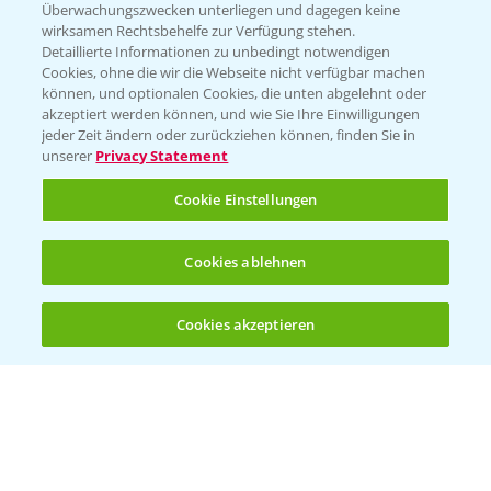
Überwachungszwecken unterliegen und dagegen keine
Kontakt & Notfall
wirksamen Rechtsbehelfe zur Verfügung stehen.
Detaillierte Informationen zu unbedingt notwendigen
Cookies, ohne die wir die Webseite nicht verfügbar machen
Beratung auf WhatsApp
können, und optionalen Cookies, die unten abgelehnt oder
T.
+49 (0)174 346 564 1
akzeptiert werden können, und wie Sie Ihre Einwilligungen
jeder Zeit ändern oder zurückziehen können, finden Sie in
unserer
Privacy Statement
KONTAKT
Cookie Einstellungen
Hilfe in Notfällen
Cookies ablehnen
T.
+49 (0)214/30-20220
Cookies akzeptieren
Öffnen
Bis zu 4 Produkte vergleichen:
(noch 4)
Folgen Sie uns