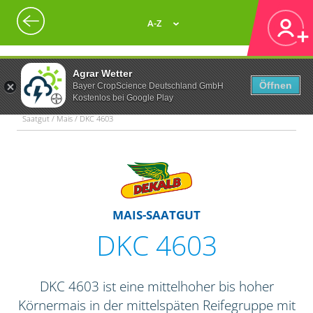
A-Z
Agrar Wetter
Öffnen
Bayer CropScience Deutschland GmbH
Kostenlos bei Google Play
Saatgut / Mais / DKC 4603
MAIS-SAATGUT
DKC 4603
DKC 4603 ist eine mittelhoher bis hoher
Körnermais in der mittelspäten Reifegruppe mit