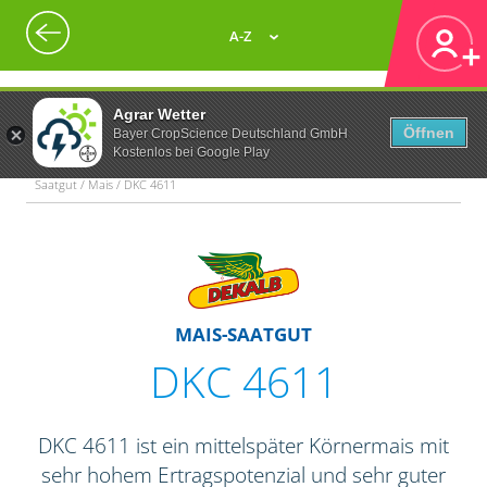
A-Z
Agrar Wetter
Öffnen
Bayer CropScience Deutschland GmbH
Kostenlos bei Google Play
Saatgut / Mais / DKC 4611
MAIS-SAATGUT
DKC 4611
DKC 4611 ist ein mittelspäter Körnermais mit
sehr hohem Ertragspotenzial und sehr guter