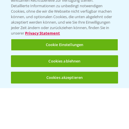
wirksamen Rechtsbehelfe zur Verfügung stehen.
Detaillierte Informationen zu unbedingt notwendigen
Cookies, ohne die wir die Webseite nicht verfügbar machen
können, und optionalen Cookies, die unten abgelehnt oder
akzeptiert werden können, und wie Sie Ihre Einwilligungen
jeder Zeit ändern oder zurückziehen können, finden Sie in
Folgen Sie uns
unserer
Privacy Statement
Cookie Einstellungen
Cookies ablehnen
Cookies akzeptieren
Öffnen
Bis zu 4 Produkte vergleichen:
(noch 4)
Allgemeine Nutzungsbedingungen
Datenschutzerklärung
Impressum
Gebrauchshinweise
© Bayer CropScience Deutschland GmbH