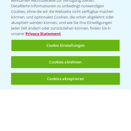
wirksamen Rechtsbehelfe zur Verfügung stehen.
Detaillierte Informationen zu unbedingt notwendigen
Cookies, ohne die wir die Webseite nicht verfügbar machen
können, und optionalen Cookies, die unten abgelehnt oder
akzeptiert werden können, und wie Sie Ihre Einwilligungen
jeder Zeit ändern oder zurückziehen können, finden Sie in
Folgen Sie uns
unserer
Privacy Statement
Cookie Einstellungen
Cookies ablehnen
Cookies akzeptieren
Öffnen
Bis zu 4 Produkte vergleichen:
(noch 4)
Allgemeine Nutzungsbedingungen
Datenschutzerklärung
Impressum
Gebrauchshinweise
© Bayer CropScience Deutschland GmbH