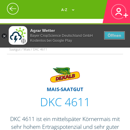
A-Z
Agrar Wetter
Öffnen
Bayer CropScience Deutschland GmbH
Kostenlos bei Google Play
Saatgut / Mais / DKC 4611
MAIS-SAATGUT
DKC 4611
DKC 4611 ist ein mittelspäter Körnermais mit
sehr hohem Ertragspotenzial und sehr guter