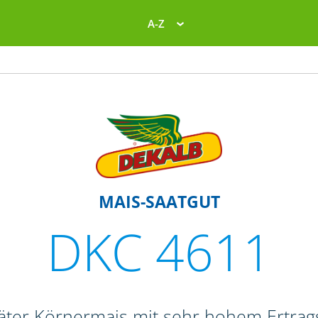
A-Z
MAIS-SAATGUT
DKC 4611
päter Körnermais mit sehr hohem Ertrag