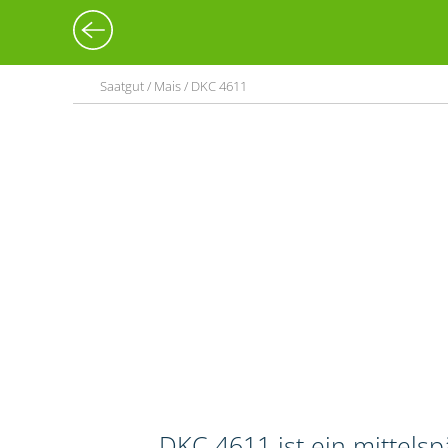
Saatgut / Mais / DKC 4611
DKC 4611 ist ein mittels