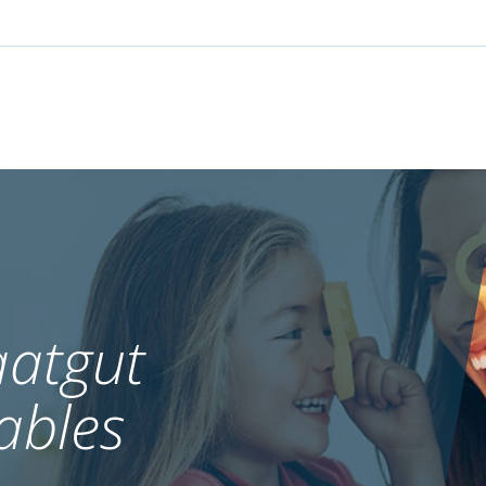
atgut
ables