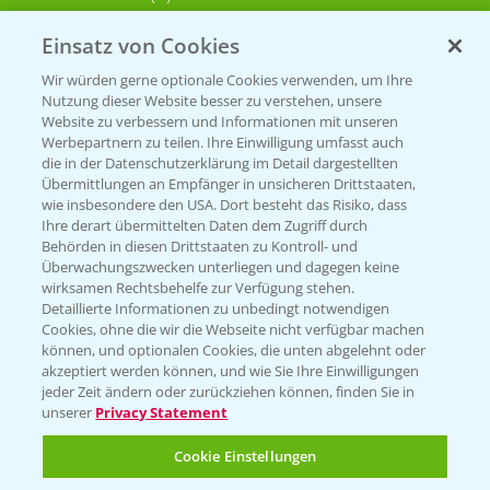
Einsatz von Cookies
KONTAKT
Wir würden gerne optionale Cookies verwenden, um Ihre
Nutzung dieser Website besser zu verstehen, unsere
Hilfe in Notfällen
Website zu verbessern und Informationen mit unseren
T.
+49 (0)214/30-20220
Werbepartnern zu teilen. Ihre Einwilligung umfasst auch
die in der Datenschutzerklärung im Detail dargestellten
Übermittlungen an Empfänger in unsicheren Drittstaaten,
wie insbesondere den USA. Dort besteht das Risiko, dass
Ihre derart übermittelten Daten dem Zugriff durch
Behörden in diesen Drittstaaten zu Kontroll- und
Überwachungszwecken unterliegen und dagegen keine
wirksamen Rechtsbehelfe zur Verfügung stehen.
Folgen Sie uns
Detaillierte Informationen zu unbedingt notwendigen
Cookies, ohne die wir die Webseite nicht verfügbar machen
können, und optionalen Cookies, die unten abgelehnt oder
akzeptiert werden können, und wie Sie Ihre Einwilligungen
jeder Zeit ändern oder zurückziehen können, finden Sie in
unserer
Privacy Statement
Cookie Einstellungen