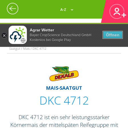
A-Z
Agrar Wetter
Öffnen
Bayer CropScience Deutschland GmbH
Kostenlos bei Google Play
Saatgut / Mais / DKC 4712
MAIS-SAATGUT
DKC 4712
DKC 4712 ist ein sehr leistungsstarker
Körnermais der mittelspäten Reifegruppe mit