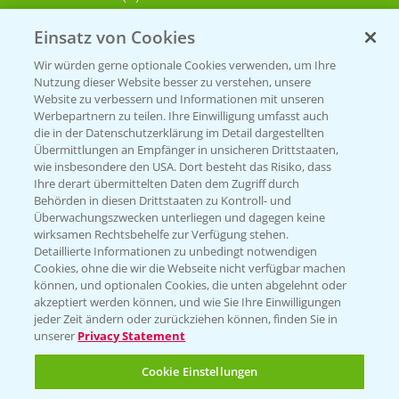
Einsatz von Cookies
KONTAKT
Wir würden gerne optionale Cookies verwenden, um Ihre
Nutzung dieser Website besser zu verstehen, unsere
Hilfe in Notfällen
Website zu verbessern und Informationen mit unseren
T.
+49 (0)214/30-20220
Werbepartnern zu teilen. Ihre Einwilligung umfasst auch
die in der Datenschutzerklärung im Detail dargestellten
Übermittlungen an Empfänger in unsicheren Drittstaaten,
wie insbesondere den USA. Dort besteht das Risiko, dass
Ihre derart übermittelten Daten dem Zugriff durch
Behörden in diesen Drittstaaten zu Kontroll- und
Überwachungszwecken unterliegen und dagegen keine
wirksamen Rechtsbehelfe zur Verfügung stehen.
Folgen Sie uns
Detaillierte Informationen zu unbedingt notwendigen
Cookies, ohne die wir die Webseite nicht verfügbar machen
können, und optionalen Cookies, die unten abgelehnt oder
akzeptiert werden können, und wie Sie Ihre Einwilligungen
jeder Zeit ändern oder zurückziehen können, finden Sie in
unserer
Privacy Statement
Cookie Einstellungen