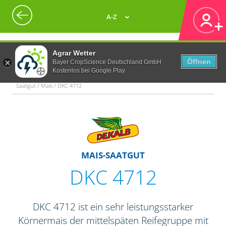
A-Z
Agrar Wetter
Öffnen
Bayer CropScience Deutschland GmbH
Kostenlos bei Google Play
Saatgut / Mais / DKC 4712
MAIS-SAATGUT
DKC 4712
DKC 4712 ist ein sehr leistungsstarker
Körnermais der mittelspäten Reifegruppe mit