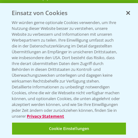
Einsatz von Cookies
KONTAKT
Wir würden gerne optionale Cookies verwenden, um Ihre
Nutzung dieser Website besser zu verstehen, unsere
Hilfe in Notfällen
Website zu verbessern und Informationen mit unseren
T.
+49 (0)214/30-20220
Werbepartnern zu teilen. Ihre Einwilligung umfasst auch
die in der Datenschutzerklärung im Detail dargestellten
Übermittlungen an Empfänger in unsicheren Drittstaaten,
wie insbesondere den USA. Dort besteht das Risiko, dass
Ihre derart übermittelten Daten dem Zugriff durch
Behörden in diesen Drittstaaten zu Kontroll- und
Überwachungszwecken unterliegen und dagegen keine
wirksamen Rechtsbehelfe zur Verfügung stehen.
Folgen Sie uns
Detaillierte Informationen zu unbedingt notwendigen
Cookies, ohne die wir die Webseite nicht verfügbar machen
können, und optionalen Cookies, die unten abgelehnt oder
akzeptiert werden können, und wie Sie Ihre Einwilligungen
jeder Zeit ändern oder zurückziehen können, finden Sie in
unserer
Privacy Statement
Cookie Einstellungen