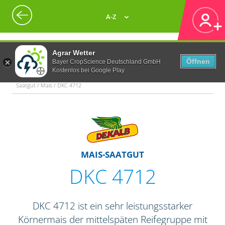
A-Z
Agrar Wetter
Öffnen
Bayer CropScience Deutschland GmbH
Kostenlos bei Google Play
Saatgut / Mais / DKC 4712
MAIS-SAATGUT
DKC 4712
DKC 4712 ist ein sehr leistungsstarker
Körnermais der mittelspäten Reifegruppe mit