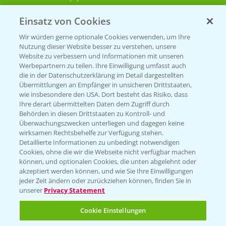
Einsatz von Cookies
KONTAKT
Wir würden gerne optionale Cookies verwenden, um Ihre
Nutzung dieser Website besser zu verstehen, unsere
Hilfe in Notfällen
Website zu verbessern und Informationen mit unseren
T.
+49 (0)214/30-20220
Werbepartnern zu teilen. Ihre Einwilligung umfasst auch
die in der Datenschutzerklärung im Detail dargestellten
Übermittlungen an Empfänger in unsicheren Drittstaaten,
wie insbesondere den USA. Dort besteht das Risiko, dass
Ihre derart übermittelten Daten dem Zugriff durch
Behörden in diesen Drittstaaten zu Kontroll- und
Überwachungszwecken unterliegen und dagegen keine
wirksamen Rechtsbehelfe zur Verfügung stehen.
Folgen Sie uns
Detaillierte Informationen zu unbedingt notwendigen
Cookies, ohne die wir die Webseite nicht verfügbar machen
können, und optionalen Cookies, die unten abgelehnt oder
akzeptiert werden können, und wie Sie Ihre Einwilligungen
jeder Zeit ändern oder zurückziehen können, finden Sie in
unserer
Privacy Statement
Cookie Einstellungen