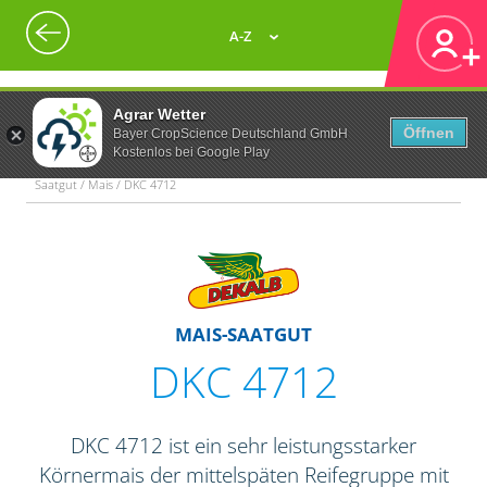
A-Z
Agrar Wetter
Öffnen
Bayer CropScience Deutschland GmbH
Kostenlos bei Google Play
Saatgut / Mais / DKC 4712
MAIS-SAATGUT
DKC 4712
DKC 4712 ist ein sehr leistungsstarker
Körnermais der mittelspäten Reifegruppe mit