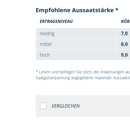
Empfohlene Aussaatstärke *
ERTRAGSNIVEAU
KÖR
niedrig
7,0
mittel
8,0
hoch
9,0
* Lesen und befolgen Sie stets die Anweisungen auf 
Saatgutverpackung angegebene maximale Aussaatst
VERGLEICHEN