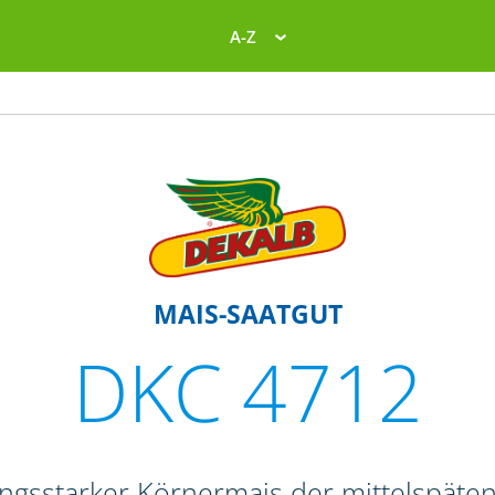
A-Z
MAIS-SAATGUT
DKC 4712
tungsstarker Körnermais der mittelspäte