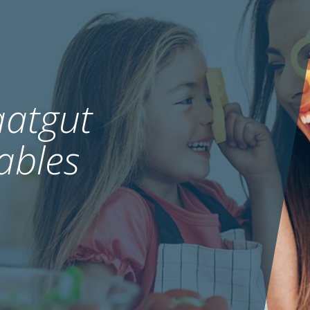
atgut
ables