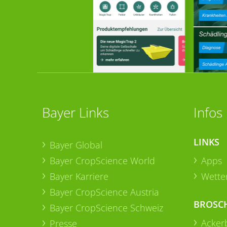
Bayer Links
Infos
LINKS
Bayer Global
Bayer CropScience World
Apps
Bayer Karriere
Wetter
Bayer CropScience Austria
BROSC
Bayer CropScience Schweiz
Acker
Presse