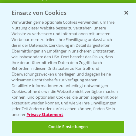
Einsatz von Cookies
KONTAKT
Wir würden gerne optionale Cookies verwenden, um Ihre
Nutzung dieser Website besser zu verstehen, unsere
Hilfe in Notfällen
Website zu verbessern und Informationen mit unseren
T.
+49 (0)214/30-20220
Werbepartnern zu teilen. Ihre Einwilligung umfasst auch
die in der Datenschutzerklärung im Detail dargestellten
Übermittlungen an Empfänger in unsicheren Drittstaaten,
wie insbesondere den USA. Dort besteht das Risiko, dass
Ihre derart übermittelten Daten dem Zugriff durch
Behörden in diesen Drittstaaten zu Kontroll- und
Überwachungszwecken unterliegen und dagegen keine
wirksamen Rechtsbehelfe zur Verfügung stehen.
Folgen Sie uns
Detaillierte Informationen zu unbedingt notwendigen
Cookies, ohne die wir die Webseite nicht verfügbar machen
können, und optionalen Cookies, die unten abgelehnt oder
akzeptiert werden können, und wie Sie Ihre Einwilligungen
jeder Zeit ändern oder zurückziehen können, finden Sie in
unserer
Privacy Statement
Cookie Einstellungen