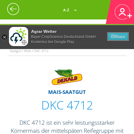
A-Z
Agrar Wetter
Öffnen
Bayer CropScience Deutschland GmbH
Kostenlos bei Google Play
Saatgut / Mais / DKC 4712
MAIS-SAATGUT
DKC 4712
DKC 4712 ist ein sehr leistungsstarker
Körnermais der mittelspäten Reifegruppe mit