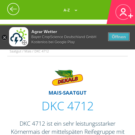
A-Z
Agrar Wetter
Öffnen
Bayer CropScience Deutschland GmbH
Kostenlos bei Google Play
Saatgut / Mais / DKC 4712
MAIS-SAATGUT
DKC 4712
DKC 4712 ist ein sehr leistungsstarker
Körnermais der mittelspäten Reifegruppe mit