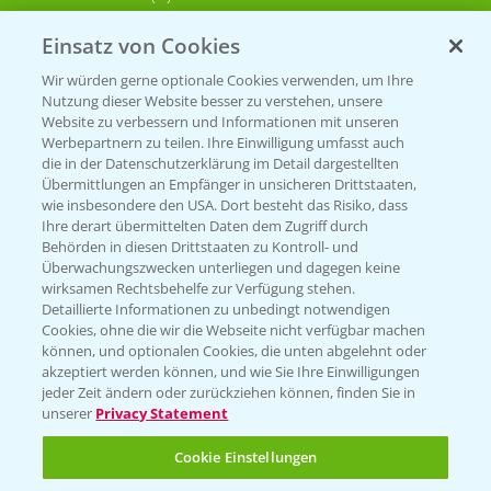
Einsatz von Cookies
KONTAKT
Wir würden gerne optionale Cookies verwenden, um Ihre
Nutzung dieser Website besser zu verstehen, unsere
Hilfe in Notfällen
Website zu verbessern und Informationen mit unseren
T.
+49 (0)214/30-20220
Werbepartnern zu teilen. Ihre Einwilligung umfasst auch
die in der Datenschutzerklärung im Detail dargestellten
Übermittlungen an Empfänger in unsicheren Drittstaaten,
wie insbesondere den USA. Dort besteht das Risiko, dass
Ihre derart übermittelten Daten dem Zugriff durch
Behörden in diesen Drittstaaten zu Kontroll- und
Überwachungszwecken unterliegen und dagegen keine
wirksamen Rechtsbehelfe zur Verfügung stehen.
Folgen Sie uns
Detaillierte Informationen zu unbedingt notwendigen
Cookies, ohne die wir die Webseite nicht verfügbar machen
können, und optionalen Cookies, die unten abgelehnt oder
akzeptiert werden können, und wie Sie Ihre Einwilligungen
jeder Zeit ändern oder zurückziehen können, finden Sie in
unserer
Privacy Statement
Cookie Einstellungen