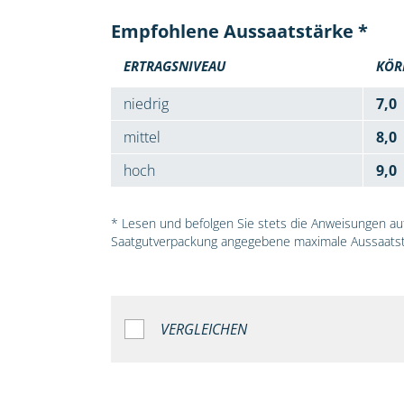
Empfohlene Aussaatstärke *
ERTRAGSNIVEAU
KÖR
niedrig
7,0
mittel
8,0
hoch
9,0
* Lesen und befolgen Sie stets die Anweisungen auf 
Saatgutverpackung angegebene maximale Aussaatst
VERGLEICHEN