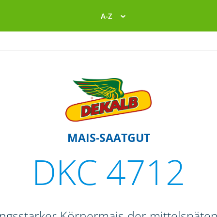
A-Z
MAIS-SAATGUT
DKC 4712
tungsstarker Körnermais der mittelspäte