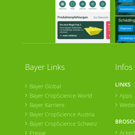
Bayer Links
Infos
LINKS
Bayer Global
Bayer CropScience World
Apps
Bayer Karriere
Wetter
Bayer CropScience Austria
BROSC
Bayer CropScience Schweiz
Acker
Presse