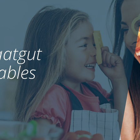
atgut
ables