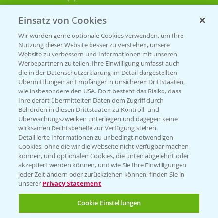
Einsatz von Cookies
KONTAKT
Wir würden gerne optionale Cookies verwenden, um Ihre
Nutzung dieser Website besser zu verstehen, unsere
Hilfe in Notfällen
Website zu verbessern und Informationen mit unseren
T.
+49 (0)214/30-20220
Werbepartnern zu teilen. Ihre Einwilligung umfasst auch
die in der Datenschutzerklärung im Detail dargestellten
Übermittlungen an Empfänger in unsicheren Drittstaaten,
wie insbesondere den USA. Dort besteht das Risiko, dass
Ihre derart übermittelten Daten dem Zugriff durch
Behörden in diesen Drittstaaten zu Kontroll- und
Überwachungszwecken unterliegen und dagegen keine
wirksamen Rechtsbehelfe zur Verfügung stehen.
Folgen Sie uns
Detaillierte Informationen zu unbedingt notwendigen
Cookies, ohne die wir die Webseite nicht verfügbar machen
können, und optionalen Cookies, die unten abgelehnt oder
akzeptiert werden können, und wie Sie Ihre Einwilligungen
jeder Zeit ändern oder zurückziehen können, finden Sie in
unserer
Privacy Statement
Cookie Einstellungen