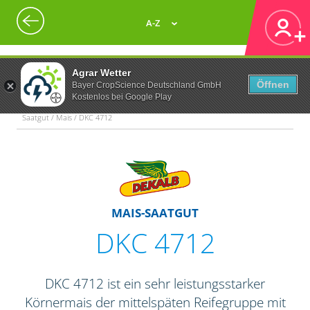
A-Z
Agrar Wetter
Öffnen
Bayer CropScience Deutschland GmbH
Kostenlos bei Google Play
Saatgut / Mais / DKC 4712
MAIS-SAATGUT
DKC 4712
DKC 4712 ist ein sehr leistungsstarker
Körnermais der mittelspäten Reifegruppe mit