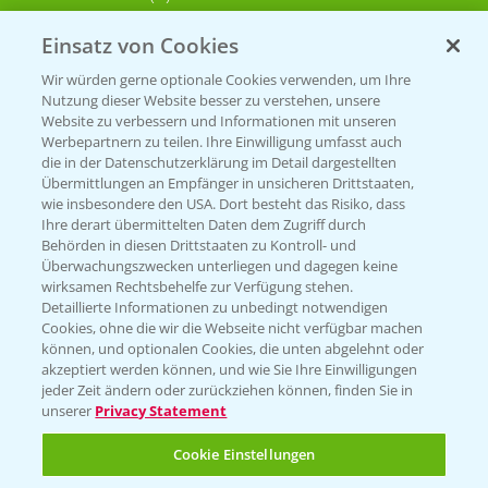
Einsatz von Cookies
KONTAKT
Wir würden gerne optionale Cookies verwenden, um Ihre
Nutzung dieser Website besser zu verstehen, unsere
Hilfe in Notfällen
Website zu verbessern und Informationen mit unseren
T.
+49 (0)214/30-20220
Werbepartnern zu teilen. Ihre Einwilligung umfasst auch
die in der Datenschutzerklärung im Detail dargestellten
Übermittlungen an Empfänger in unsicheren Drittstaaten,
wie insbesondere den USA. Dort besteht das Risiko, dass
Ihre derart übermittelten Daten dem Zugriff durch
Behörden in diesen Drittstaaten zu Kontroll- und
Überwachungszwecken unterliegen und dagegen keine
wirksamen Rechtsbehelfe zur Verfügung stehen.
Folgen Sie uns
Detaillierte Informationen zu unbedingt notwendigen
Cookies, ohne die wir die Webseite nicht verfügbar machen
können, und optionalen Cookies, die unten abgelehnt oder
akzeptiert werden können, und wie Sie Ihre Einwilligungen
jeder Zeit ändern oder zurückziehen können, finden Sie in
unserer
Privacy Statement
Cookie Einstellungen