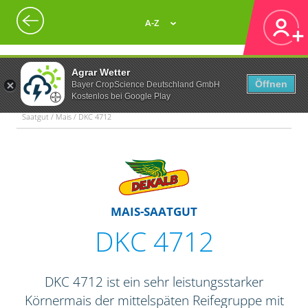
A-Z
Agrar Wetter
Öffnen
Bayer CropScience Deutschland GmbH
Kostenlos bei Google Play
Saatgut / Mais / DKC 4712
MAIS-SAATGUT
DKC 4712
DKC 4712 ist ein sehr leistungsstarker
Körnermais der mittelspäten Reifegruppe mit