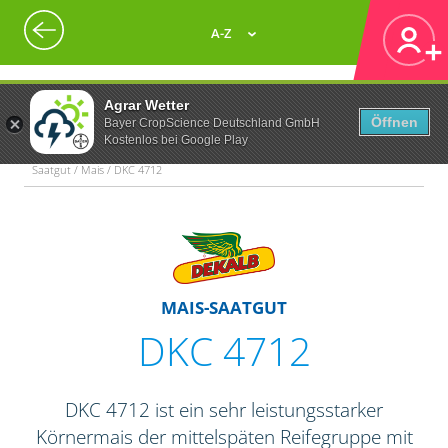
A-Z
Agrar Wetter
Öffnen
Bayer CropScience Deutschland GmbH
Kostenlos bei Google Play
Saatgut / Mais / DKC 4712
MAIS-SAATGUT
DKC 4712
DKC 4712 ist ein sehr leistungsstarker
Körnermais der mittelspäten Reifegruppe mit