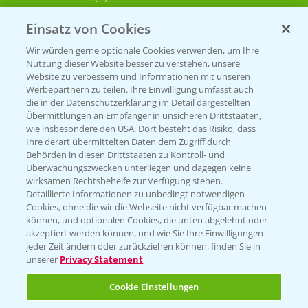
Einsatz von Cookies
KONTAKT
Wir würden gerne optionale Cookies verwenden, um Ihre
Nutzung dieser Website besser zu verstehen, unsere
Hilfe in Notfällen
Website zu verbessern und Informationen mit unseren
T.
+49 (0)214/30-20220
Werbepartnern zu teilen. Ihre Einwilligung umfasst auch
die in der Datenschutzerklärung im Detail dargestellten
Übermittlungen an Empfänger in unsicheren Drittstaaten,
wie insbesondere den USA. Dort besteht das Risiko, dass
Ihre derart übermittelten Daten dem Zugriff durch
Behörden in diesen Drittstaaten zu Kontroll- und
Überwachungszwecken unterliegen und dagegen keine
wirksamen Rechtsbehelfe zur Verfügung stehen.
Folgen Sie uns
Detaillierte Informationen zu unbedingt notwendigen
Cookies, ohne die wir die Webseite nicht verfügbar machen
können, und optionalen Cookies, die unten abgelehnt oder
akzeptiert werden können, und wie Sie Ihre Einwilligungen
jeder Zeit ändern oder zurückziehen können, finden Sie in
unserer
Privacy Statement
Cookie Einstellungen