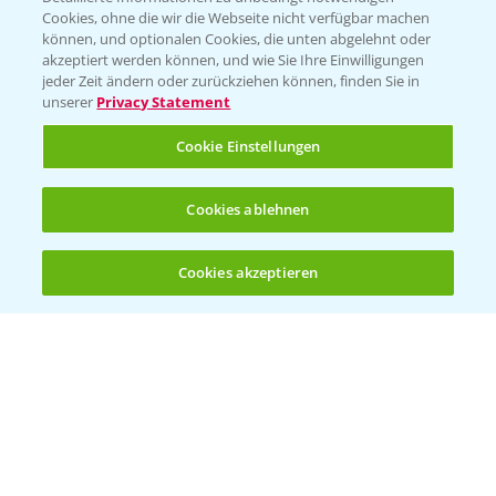
Cookies, ohne die wir die Webseite nicht verfügbar machen
Beratung auf WhatsApp
können, und optionalen Cookies, die unten abgelehnt oder
T.
+49 (0)174 346 564 1
akzeptiert werden können, und wie Sie Ihre Einwilligungen
jeder Zeit ändern oder zurückziehen können, finden Sie in
unserer
Privacy Statement
KONTAKT
Cookie Einstellungen
Hilfe in Notfällen
Cookies ablehnen
T.
+49 (0)214/30-20220
Cookies akzeptieren
Öffnen
Bis zu 4 Produkte vergleichen:
(noch 4)
Folgen Sie uns