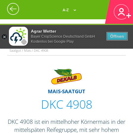
A-Z
Agrar Wetter
Öffnen
Bayer CropScience Deutschland GmbH
Kostenlos bei Google Play
Saatgut / Mais / DKC 4908
MAIS-SAATGUT
DKC 4908
DKC 4908 ist ein mittelhoher Körnermais in der
mittelspäten Reifegruppe, mit sehr hohem