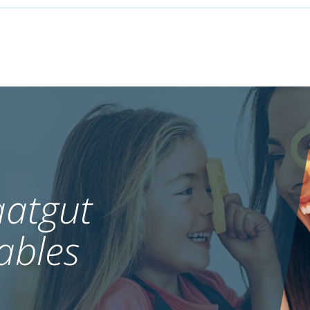
atgut
ables