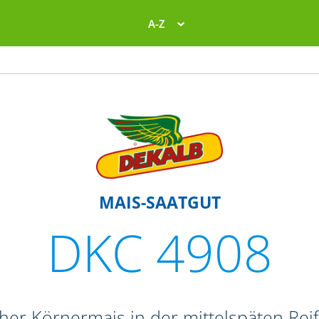
A-Z
MAIS-SAATGUT
DKC 4908
oher Körnermais in der mittelspäten Re