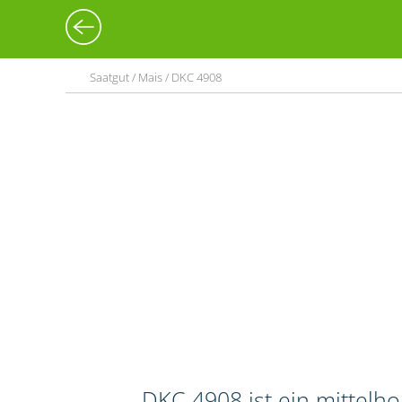
Saatgut / Mais / DKC 4908
DKC 4908 ist ein mittelh