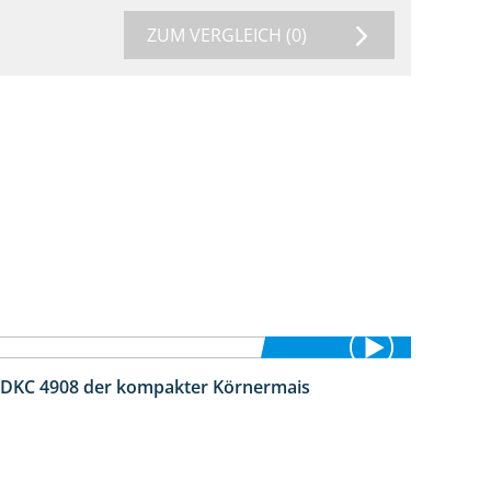
ZUM VERGLEICH
(0)
 DKC 4908 der kompakter Körnermais
1:18