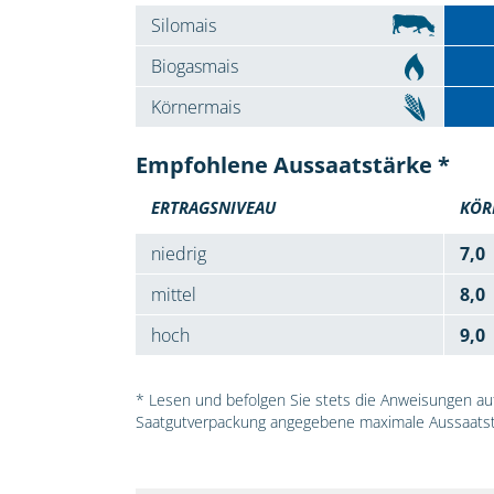
Silomais
Biogasmais
Körnermais
Empfohlene Aussaatstärke *
ERTRAGSNIVEAU
KÖR
niedrig
7,0
mittel
8,0
hoch
9,0
* Lesen und befolgen Sie stets die Anweisungen auf 
Saatgutverpackung angegebene maximale Aussaatst