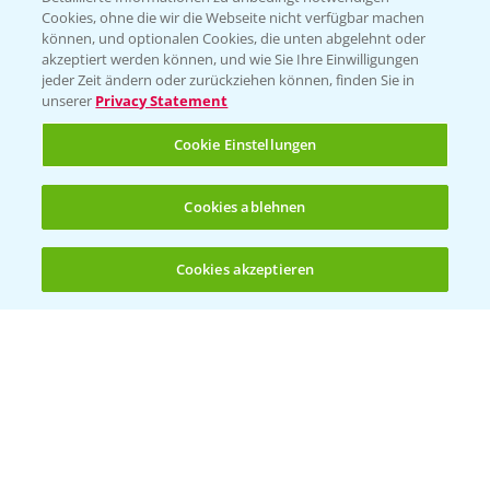
Cookies, ohne die wir die Webseite nicht verfügbar machen
Beratung auf WhatsApp
können, und optionalen Cookies, die unten abgelehnt oder
T.
+49 (0)174 346 564 1
akzeptiert werden können, und wie Sie Ihre Einwilligungen
jeder Zeit ändern oder zurückziehen können, finden Sie in
unserer
Privacy Statement
KONTAKT
Cookie Einstellungen
Hilfe in Notfällen
Cookies ablehnen
T.
+49 (0)214/30-20220
Cookies akzeptieren
Öffnen
Bis zu 4 Produkte vergleichen:
(noch 4)
Folgen Sie uns