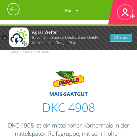
A-Z
Agrar Wetter
Öffnen
Bayer CropScience Deutschland GmbH
Kostenlos bei Google Play
Saatgut / Mais / DKC 4908
MAIS-SAATGUT
DKC 4908
DKC 4908 ist ein mittelhoher Körnermais in der
mittelspäten Reifegruppe, mit sehr hohem