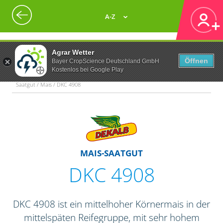
A-Z
Agrar Wetter
Öffnen
Bayer CropScience Deutschland GmbH
Kostenlos bei Google Play
Saatgut / Mais / DKC 4908
MAIS-SAATGUT
DKC 4908
DKC 4908 ist ein mittelhoher Körnermais in der
mittelspäten Reifegruppe, mit sehr hohem