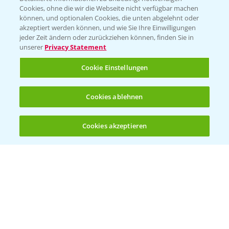
Cookies, ohne die wir die Webseite nicht verfügbar machen
Beratung auf WhatsApp
können, und optionalen Cookies, die unten abgelehnt oder
T.
+49 (0)174 346 564 1
akzeptiert werden können, und wie Sie Ihre Einwilligungen
jeder Zeit ändern oder zurückziehen können, finden Sie in
unserer
Privacy Statement
KONTAKT
Cookie Einstellungen
Hilfe in Notfällen
Cookies ablehnen
T.
+49 (0)214/30-20220
Cookies akzeptieren
Öffnen
Bis zu 4 Produkte vergleichen:
(noch 4)
Folgen Sie uns