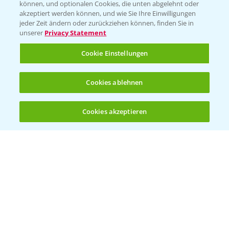
können, und optionalen Cookies, die unten abgelehnt oder
akzeptiert werden können, und wie Sie Ihre Einwilligungen
Ertragssicherheit
jeder Zeit ändern oder zurückziehen können, finden Sie in
unserer
Privacy Statement
Ertragsmerkmale Silomais
Cookie Einstellungen
Ertragsmerkmale Körnermais
Cookies ablehnen
Cookies akzeptieren
Öffnen
Bis zu 4 Produkte vergleichen:
(noch 4)