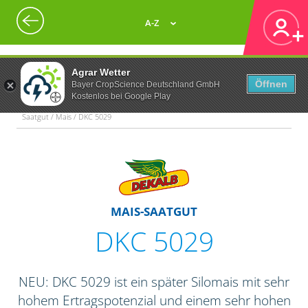
A-Z
Agrar Wetter
Öffnen
Bayer CropScience Deutschland GmbH
Kostenlos bei Google Play
Saatgut / Mais / DKC 5029
MAIS-SAATGUT
DKC 5029
NEU: DKC 5029 ist ein später Silomais mit sehr
hohem Ertragspotenzial und einem sehr hohen