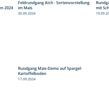
Feldrundgang AIch - Sortenvorstellung
Rundga
8:38
11:24
en 2024
im Mais
mit Sc
30.09.2024
19.09.2
Rundgang Mais-Demo auf Spargel-
9:53
Kartoffelboden
17.09.2024