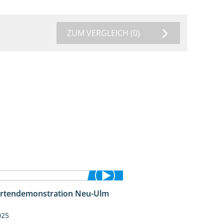
ZUM VERGLEICH
(0)
rtendemonstration Neu-Ulm
7:10
025