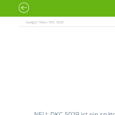
Saatgut / Mais / DKC 5029
NEU: DKC 5029 ist ein spät