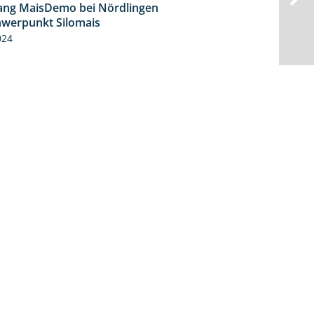
ng MaisDemo bei Nördlingen
10:51
hwerpunkt Silomais
024