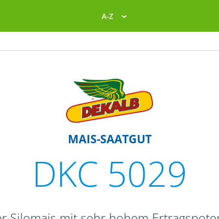
A-Z
MAIS-SAATGUT
DKC 5029
er Silomais mit sehr hohem Ertragspot