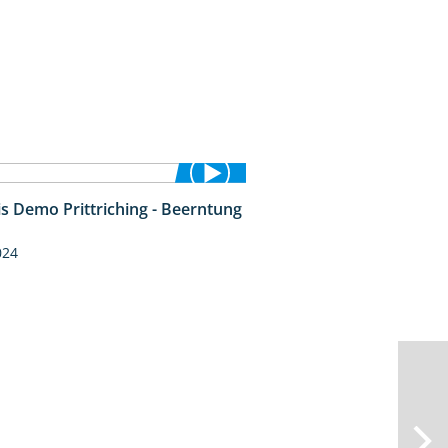
is Demo Prittriching - Beerntung
12:28
024