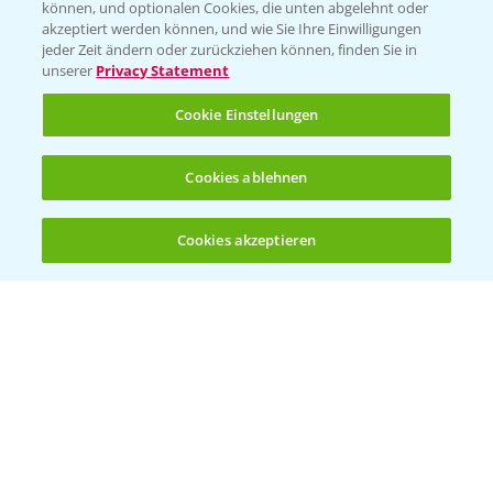
können, und optionalen Cookies, die unten abgelehnt oder
akzeptiert werden können, und wie Sie Ihre Einwilligungen
Ertragssicherheit
jeder Zeit ändern oder zurückziehen können, finden Sie in
unserer
Privacy Statement
Ertragsmerkmale Silomais
Cookie Einstellungen
Ertragsmerkmale Körnermais
Cookies ablehnen
Cookies akzeptieren
Öffnen
Bis zu 4 Produkte vergleichen:
(noch 4)