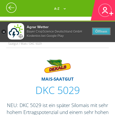
A-Z
Agrar Wetter
Öffnen
Bayer CropScience Deutschland GmbH
Kostenlos bei Google Play
Saatgut / Mais / DKC 5029
MAIS-SAATGUT
DKC 5029
NEU: DKC 5029 ist ein später Silomais mit sehr
hohem Ertragspotenzial und einem sehr hohen