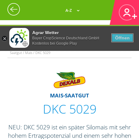
A-Z
Agrar Wetter
Öffnen
Bayer CropScience Deutschland GmbH
Kostenlos bei Google Play
Saatgut / Mais / DKC 5029
MAIS-SAATGUT
DKC 5029
NEU: DKC 5029 ist ein später Silomais mit sehr
hohem Ertragspotenzial und einem sehr hohen