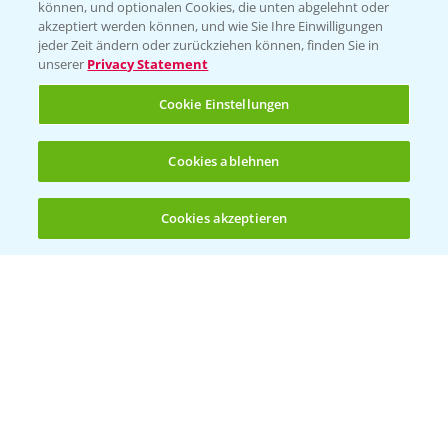
können, und optionalen Cookies, die unten abgelehnt oder
akzeptiert werden können, und wie Sie Ihre Einwilligungen
Ertragssicherheit
jeder Zeit ändern oder zurückziehen können, finden Sie in
unserer
Privacy Statement
Ertragsmerkmale Silomais
Cookie Einstellungen
Ertragsmerkmale Körnermais
Cookies ablehnen
Cookies akzeptieren
Öffnen
Bis zu 4 Produkte vergleichen:
(noch 4)