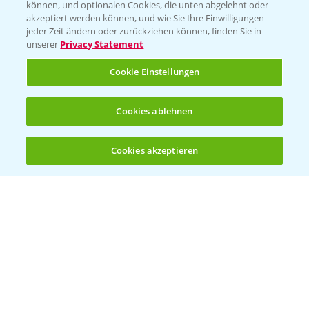
können, und optionalen Cookies, die unten abgelehnt oder
akzeptiert werden können, und wie Sie Ihre Einwilligungen
Ertragssicherheit
jeder Zeit ändern oder zurückziehen können, finden Sie in
unserer
Privacy Statement
Ertragsmerkmale Silomais
Cookie Einstellungen
Ertragsmerkmale Körnermais
Cookies ablehnen
Cookies akzeptieren
Öffnen
Bis zu 4 Produkte vergleichen:
(noch 4)