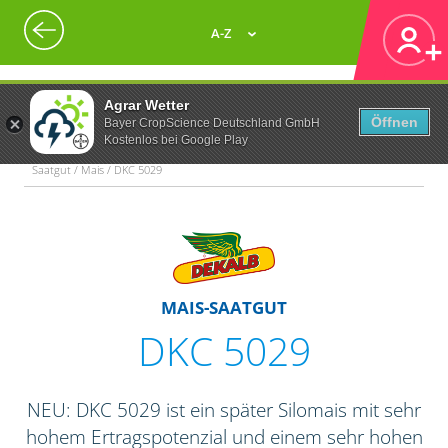
A-Z
Agrar Wetter
Öffnen
Bayer CropScience Deutschland GmbH
Kostenlos bei Google Play
Saatgut / Mais / DKC 5029
MAIS-SAATGUT
DKC 5029
NEU: DKC 5029 ist ein später Silomais mit sehr
hohem Ertragspotenzial und einem sehr hohen