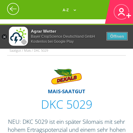
A-Z
Agrar Wetter
Öffnen
Bayer CropScience Deutschland GmbH
Kostenlos bei Google Play
Saatgut / Mais / DKC 5029
MAIS-SAATGUT
DKC 5029
NEU: DKC 5029 ist ein später Silomais mit sehr
hohem Ertragspotenzial und einem sehr hohen