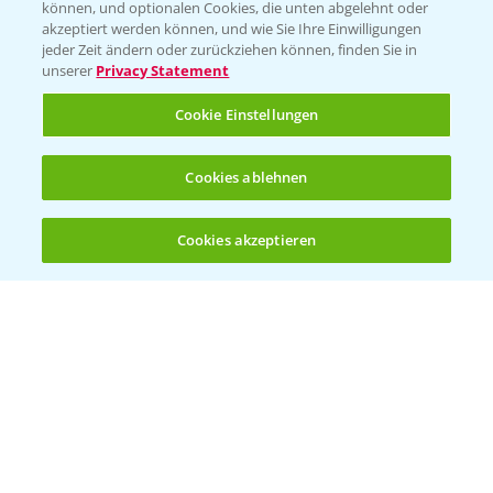
können, und optionalen Cookies, die unten abgelehnt oder
akzeptiert werden können, und wie Sie Ihre Einwilligungen
Ertragssicherheit
jeder Zeit ändern oder zurückziehen können, finden Sie in
unserer
Privacy Statement
Ertragsmerkmale Silomais
Cookie Einstellungen
Ertragsmerkmale Körnermais
Cookies ablehnen
Cookies akzeptieren
Öffnen
Bis zu 4 Produkte vergleichen:
(noch 4)