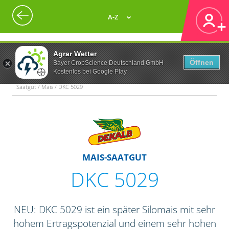
A-Z
Agrar Wetter
Öffnen
Bayer CropScience Deutschland GmbH
Kostenlos bei Google Play
Saatgut / Mais / DKC 5029
MAIS-SAATGUT
DKC 5029
NEU: DKC 5029 ist ein später Silomais mit sehr
hohem Ertragspotenzial und einem sehr hohen