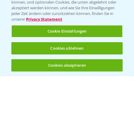
können, und optionalen Cookies, die unten abgelehnt oder
akzeptiert werden können, und wie Sie Ihre Einwilligungen
Ertragssicherheit
jeder Zeit ändern oder zurückziehen können, finden Sie in
unserer
Privacy Statement
Ertragsmerkmale Silomais
Cookie Einstellungen
Ertragsmerkmale Körnermais
Cookies ablehnen
Cookies akzeptieren
Öffnen
Bis zu 4 Produkte vergleichen:
(noch 4)