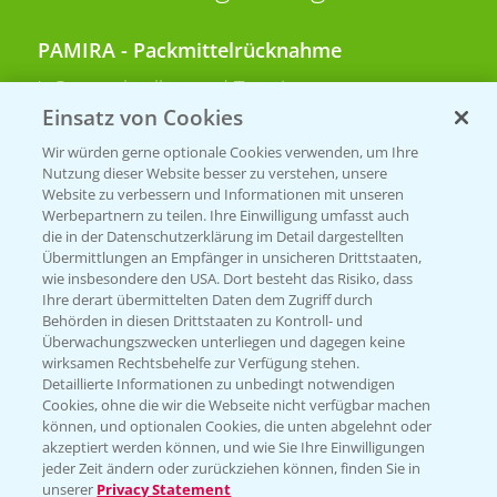
PAMIRA - Packmittelrücknahme
Sammelstellen und Termine
Einsatz von Cookies
PRE - Chemikalien sicher entsorgen
Wir würden gerne optionale Cookies verwenden, um Ihre
Nutzung dieser Website besser zu verstehen, unsere
Sammelstellen und Termine
Website zu verbessern und Informationen mit unseren
Werbepartnern zu teilen. Ihre Einwilligung umfasst auch
die in der Datenschutzerklärung im Detail dargestellten
Übermittlungen an Empfänger in unsicheren Drittstaaten,
Kontakt & Notfall
wie insbesondere den USA. Dort besteht das Risiko, dass
Ihre derart übermittelten Daten dem Zugriff durch
Behörden in diesen Drittstaaten zu Kontroll- und
Beratung auf WhatsApp
Überwachungszwecken unterliegen und dagegen keine
T.
+49 (0)174 346 564 1
wirksamen Rechtsbehelfe zur Verfügung stehen.
Detaillierte Informationen zu unbedingt notwendigen
Cookies, ohne die wir die Webseite nicht verfügbar machen
KONTAKT
können, und optionalen Cookies, die unten abgelehnt oder
akzeptiert werden können, und wie Sie Ihre Einwilligungen
jeder Zeit ändern oder zurückziehen können, finden Sie in
Hilfe in Notfällen
unserer
Privacy Statement