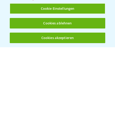
T.
+49 (0)214/30-20220
Cookie Einstellungen
Cookies ablehnen
Cookies akzeptieren
Öffnen
Bis zu 4 Produkte vergleichen:
(noch 4)
Folgen Sie uns
Allgemeine Nutzungsbedingungen
Datenschutzerklärung
Impressum
Gebrauchshinweise
© Bayer CropScience Deutschland GmbH