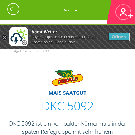
A-Z
Agrar Wetter
Öffnen
Bayer CropScience Deutschland GmbH
Kostenlos bei Google Play
Saatgut / Mais / DKC 5092
MAIS-SAATGUT
DKC 5092
DKC 5092 ist ein kompakter Körnermais in der
späten Reifegruppe mit sehr hohem