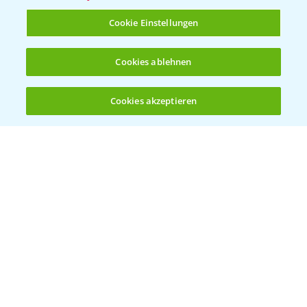
T.
+49 (0)214/30-20220
Cookie Einstellungen
Cookies ablehnen
Cookies akzeptieren
Öffnen
Bis zu 4 Produkte vergleichen:
(noch 4)
Folgen Sie uns
Allgemeine Nutzungsbedingungen
Datenschutzerklärung
Impressum
Gebrauchshinweise
© Bayer CropScience Deutschland GmbH