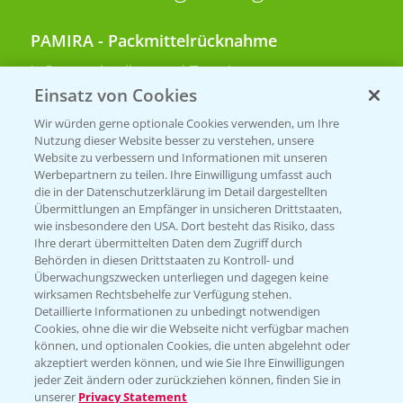
PAMIRA - Packmittelrücknahme
Sammelstellen und Termine
Einsatz von Cookies
PRE - Chemikalien sicher entsorgen
Wir würden gerne optionale Cookies verwenden, um Ihre
Nutzung dieser Website besser zu verstehen, unsere
Sammelstellen und Termine
Website zu verbessern und Informationen mit unseren
Werbepartnern zu teilen. Ihre Einwilligung umfasst auch
die in der Datenschutzerklärung im Detail dargestellten
Übermittlungen an Empfänger in unsicheren Drittstaaten,
Kontakt & Notfall
wie insbesondere den USA. Dort besteht das Risiko, dass
Ihre derart übermittelten Daten dem Zugriff durch
Behörden in diesen Drittstaaten zu Kontroll- und
Beratung auf WhatsApp
Überwachungszwecken unterliegen und dagegen keine
T.
+49 (0)174 346 564 1
wirksamen Rechtsbehelfe zur Verfügung stehen.
Detaillierte Informationen zu unbedingt notwendigen
Cookies, ohne die wir die Webseite nicht verfügbar machen
KONTAKT
können, und optionalen Cookies, die unten abgelehnt oder
akzeptiert werden können, und wie Sie Ihre Einwilligungen
jeder Zeit ändern oder zurückziehen können, finden Sie in
Hilfe in Notfällen
unserer
Privacy Statement