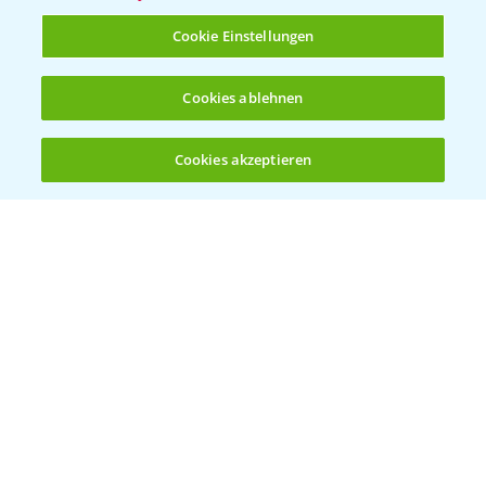
T.
+49 (0)214/30-20220
Cookie Einstellungen
Cookies ablehnen
Cookies akzeptieren
Öffnen
Bis zu 4 Produkte vergleichen:
(noch 4)
Folgen Sie uns
Allgemeine Nutzungsbedingungen
Datenschutzerklärung
Impressum
Gebrauchshinweise
© Bayer CropScience Deutschland GmbH