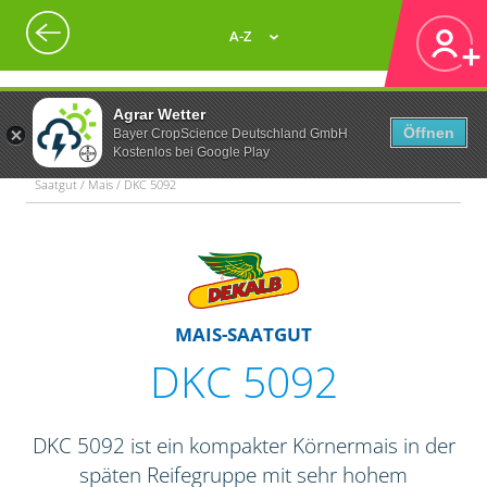
A-Z
Agrar Wetter
Öffnen
Bayer CropScience Deutschland GmbH
Kostenlos bei Google Play
Saatgut / Mais / DKC 5092
MAIS-SAATGUT
DKC 5092
DKC 5092 ist ein kompakter Körnermais in der
späten Reifegruppe mit sehr hohem