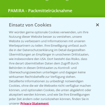
PAMIRA - Packmittelrücknahme
Sammelstellen und Termine
Einsatz von Cookies
PRE - Chemikalien sicher entsorgen
Wir würden gerne optionale Cookies verwenden, um Ihre
Nutzung dieser Website besser zu verstehen, unsere
Sammelstellen und Termine
Website zu verbessern und Informationen mit unseren
Werbepartnern zu teilen. Ihre Einwilligung umfasst auch
die in der Datenschutzerklärung im Detail dargestellten
Übermittlungen an Empfänger in unsicheren Drittstaaten,
Kontakt & Notfall
wie insbesondere den USA. Dort besteht das Risiko, dass
Ihre derart übermittelten Daten dem Zugriff durch
Behörden in diesen Drittstaaten zu Kontroll- und
Beratung auf WhatsApp
Überwachungszwecken unterliegen und dagegen keine
T.
+49 (0)174 346 564 1
wirksamen Rechtsbehelfe zur Verfügung stehen.
Detaillierte Informationen zu unbedingt notwendigen
Cookies, ohne die wir die Webseite nicht verfügbar machen
KONTAKT
können, und optionalen Cookies, die unten abgelehnt oder
akzeptiert werden können, und wie Sie Ihre Einwilligungen
jeder Zeit ändern oder zurückziehen können, finden Sie in
Hilfe in Notfällen
unserer
Privacy Statement