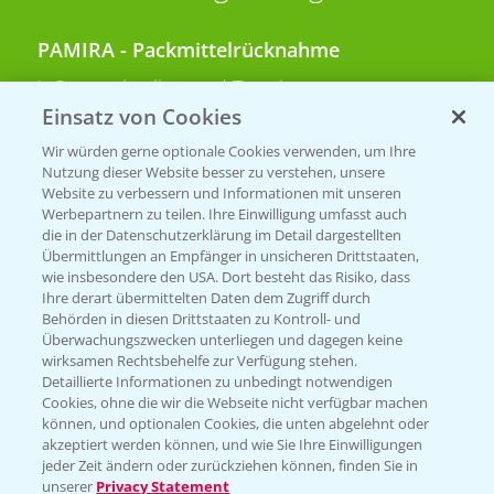
PAMIRA - Packmittelrücknahme
Sammelstellen und Termine
Einsatz von Cookies
PRE - Chemikalien sicher entsorgen
Wir würden gerne optionale Cookies verwenden, um Ihre
Nutzung dieser Website besser zu verstehen, unsere
Sammelstellen und Termine
Website zu verbessern und Informationen mit unseren
Werbepartnern zu teilen. Ihre Einwilligung umfasst auch
die in der Datenschutzerklärung im Detail dargestellten
Übermittlungen an Empfänger in unsicheren Drittstaaten,
Kontakt & Notfall
wie insbesondere den USA. Dort besteht das Risiko, dass
Ihre derart übermittelten Daten dem Zugriff durch
Behörden in diesen Drittstaaten zu Kontroll- und
Beratung auf WhatsApp
Überwachungszwecken unterliegen und dagegen keine
T.
+49 (0)174 346 564 1
wirksamen Rechtsbehelfe zur Verfügung stehen.
Detaillierte Informationen zu unbedingt notwendigen
Cookies, ohne die wir die Webseite nicht verfügbar machen
KONTAKT
können, und optionalen Cookies, die unten abgelehnt oder
akzeptiert werden können, und wie Sie Ihre Einwilligungen
jeder Zeit ändern oder zurückziehen können, finden Sie in
Hilfe in Notfällen
unserer
Privacy Statement