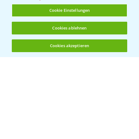
T.
+49 (0)214/30-20220
Cookie Einstellungen
Cookies ablehnen
Cookies akzeptieren
Öffnen
Bis zu 4 Produkte vergleichen:
(noch 4)
Folgen Sie uns
Allgemeine Nutzungsbedingungen
Datenschutzerklärung
Impressum
Gebrauchshinweise
© Bayer CropScience Deutschland GmbH