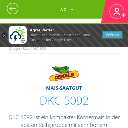
A-Z
Agrar Wetter
Öffnen
Bayer CropScience Deutschland GmbH
Kostenlos bei Google Play
Saatgut / Mais / DKC 5092
MAIS-SAATGUT
DKC 5092
DKC 5092 ist ein kompakter Körnermais in der
späten Reifegruppe mit sehr hohem