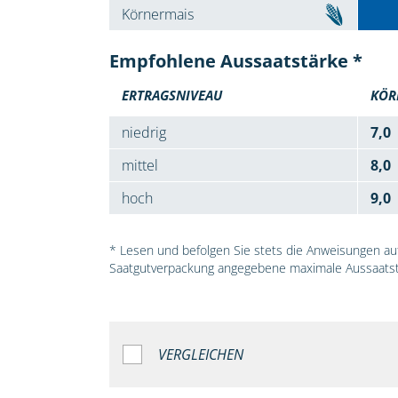
Körnermais
Empfohlene Aussaatstärke *
ERTRAGSNIVEAU
KÖR
niedrig
7,0
mittel
8,0
hoch
9,0
* Lesen und befolgen Sie stets die Anweisungen auf 
Saatgutverpackung angegebene maximale Aussaatst
VERGLEICHEN