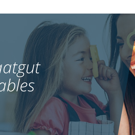
atgut
ables