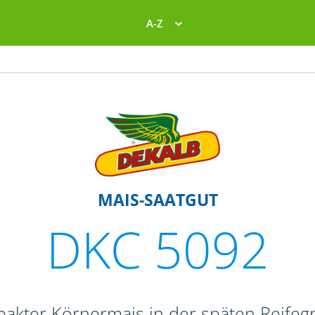
A-Z
MAIS-SAATGUT
DKC 5092
pakter Körnermais in der späten Reife