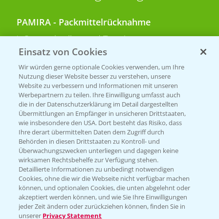
PAMIRA - Packmittelrücknahme
Sammelstellen und Termine
Einsatz von Cookies
PRE - Chemikalien sicher entsorgen
Wir würden gerne optionale Cookies verwenden, um Ihre
Nutzung dieser Website besser zu verstehen, unsere
Sammelstellen und Termine
Website zu verbessern und Informationen mit unseren
Werbepartnern zu teilen. Ihre Einwilligung umfasst auch
die in der Datenschutzerklärung im Detail dargestellten
Übermittlungen an Empfänger in unsicheren Drittstaaten,
Kontakt & Notfall
wie insbesondere den USA. Dort besteht das Risiko, dass
Ihre derart übermittelten Daten dem Zugriff durch
Behörden in diesen Drittstaaten zu Kontroll- und
Beratung auf WhatsApp
Überwachungszwecken unterliegen und dagegen keine
T.
+49 (0)174 346 564 1
wirksamen Rechtsbehelfe zur Verfügung stehen.
Detaillierte Informationen zu unbedingt notwendigen
Cookies, ohne die wir die Webseite nicht verfügbar machen
KONTAKT
können, und optionalen Cookies, die unten abgelehnt oder
akzeptiert werden können, und wie Sie Ihre Einwilligungen
jeder Zeit ändern oder zurückziehen können, finden Sie in
Hilfe in Notfällen
unserer
Privacy Statement