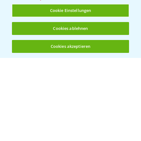
T.
+49 (0)214/30-20220
Cookie Einstellungen
Cookies ablehnen
Cookies akzeptieren
Öffnen
Bis zu 4 Produkte vergleichen:
(noch 4)
Folgen Sie uns
Allgemeine Nutzungsbedingungen
Datenschutzerklärung
Impressum
Gebrauchshinweise
© Bayer CropScience Deutschland GmbH