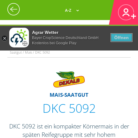
A-Z
Agrar Wetter
Öffnen
Bayer CropScience Deutschland GmbH
Kostenlos bei Google Play
Saatgut / Mais / DKC 5092
MAIS-SAATGUT
DKC 5092
DKC 5092 ist ein kompakter Körnermais in der
späten Reifegruppe mit sehr hohem