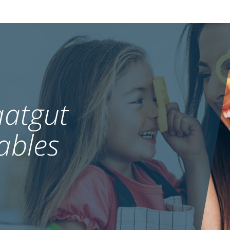
atgut
ables