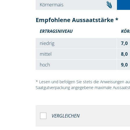
Körnermais
Empfohlene Aussaatstärke *
ERTRAGSNIVEAU
KÖR
niedrig
7,0
mittel
8,0
hoch
9,0
* Lesen und befolgen Sie stets die Anweisungen auf 
Saatgutverpackung angegebene maximale Aussaatst
VERGLEICHEN