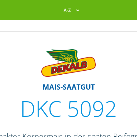
A-Z
MAIS-SAATGUT
DKC 5092
pakter Körnermais in der späten Reife