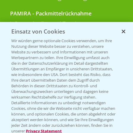
PAMIRA - Packmittelrücknahme
Sammelstellen und Termine
Einsatz von Cookies
PRE - Chemikalien sicher entsorgen
Wir würden gerne optionale Cookies verwenden, um Ihre
Nutzung dieser Website besser zu verstehen, unsere
Sammelstellen und Termine
Website zu verbessern und Informationen mit unseren
Werbepartnern zu teilen. Ihre Einwilligung umfasst auch
die in der Datenschutzerklärung im Detail dargestellten
Übermittlungen an Empfänger in unsicheren Drittstaaten,
Kontakt & Notfall
wie insbesondere den USA. Dort besteht das Risiko, dass
Ihre derart übermittelten Daten dem Zugriff durch
Behörden in diesen Drittstaaten zu Kontroll- und
Beratung auf WhatsApp
Überwachungszwecken unterliegen und dagegen keine
T.
+49 (0)174 346 564 1
wirksamen Rechtsbehelfe zur Verfügung stehen.
Detaillierte Informationen zu unbedingt notwendigen
Cookies, ohne die wir die Webseite nicht verfügbar machen
KONTAKT
können, und optionalen Cookies, die unten abgelehnt oder
akzeptiert werden können, und wie Sie Ihre Einwilligungen
jeder Zeit ändern oder zurückziehen können, finden Sie in
Hilfe in Notfällen
unserer
Privacy Statement