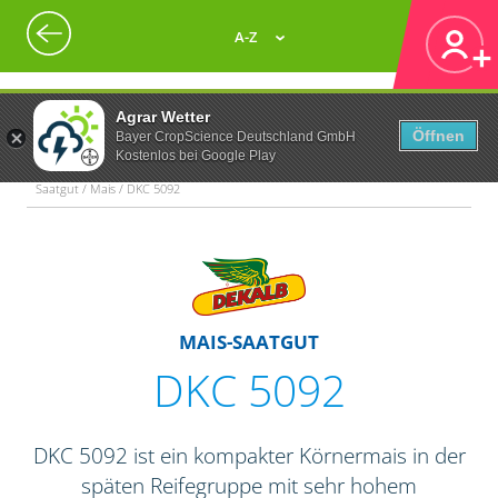
A-Z
Agrar Wetter
Öffnen
Bayer CropScience Deutschland GmbH
Kostenlos bei Google Play
Saatgut / Mais / DKC 5092
MAIS-SAATGUT
DKC 5092
DKC 5092 ist ein kompakter Körnermais in der
späten Reifegruppe mit sehr hohem