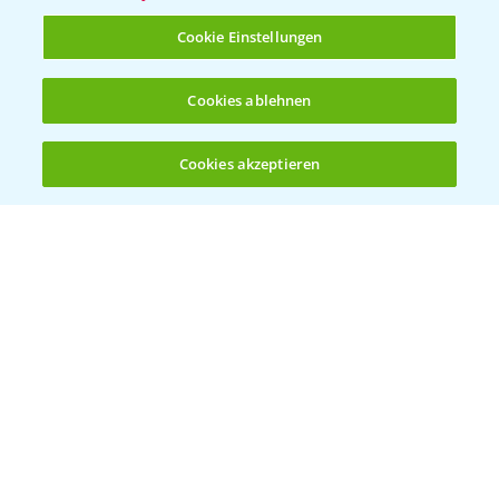
T.
+49 (0)214/30-20220
Cookie Einstellungen
Cookies ablehnen
Cookies akzeptieren
Öffnen
Bis zu 4 Produkte vergleichen:
(noch 4)
Folgen Sie uns
Allgemeine Nutzungsbedingungen
Datenschutzerklärung
Impressum
Gebrauchshinweise
© Bayer CropScience Deutschland GmbH