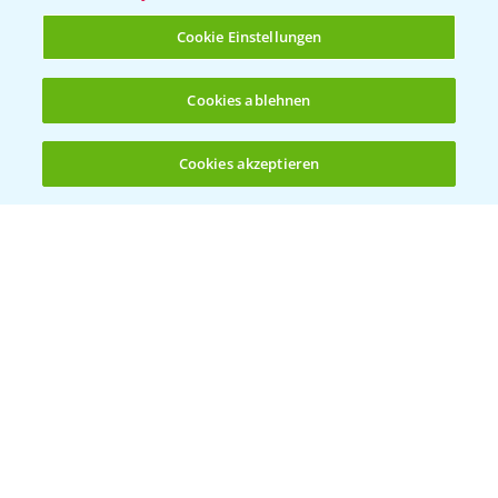
T.
+49 (0)214/30-20220
Cookie Einstellungen
Cookies ablehnen
Cookies akzeptieren
Öffnen
Bis zu 4 Produkte vergleichen:
(noch 4)
Folgen Sie uns
Allgemeine Nutzungsbedingungen
Datenschutzerklärung
Impressum
Gebrauchshinweise
© Bayer CropScience Deutschland GmbH