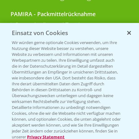
PAMIRA - Packmittelrücknahme
Sammelstellen und Termine
Einsatz von Cookies
PRE - Chemikalien sicher entsorgen
Wir würden gerne optionale Cookies verwenden, um Ihre
Nutzung dieser Website besser zu verstehen, unsere
Sammelstellen und Termine
Website zu verbessern und Informationen mit unseren
Werbepartnern zu teilen. Ihre Einwilligung umfasst auch
die in der Datenschutzerklärung im Detail dargestellten
Übermittlungen an Empfänger in unsicheren Drittstaaten,
Kontakt & Notfall
wie insbesondere den USA. Dort besteht das Risiko, dass
Ihre derart übermittelten Daten dem Zugriff durch
Behörden in diesen Drittstaaten zu Kontroll- und
Beratung auf WhatsApp
Überwachungszwecken unterliegen und dagegen keine
T.
+49 (0)174 346 564 1
wirksamen Rechtsbehelfe zur Verfügung stehen.
Detaillierte Informationen zu unbedingt notwendigen
Cookies, ohne die wir die Webseite nicht verfügbar machen
KONTAKT
können, und optionalen Cookies, die unten abgelehnt oder
akzeptiert werden können, und wie Sie Ihre Einwilligungen
jeder Zeit ändern oder zurückziehen können, finden Sie in
Hilfe in Notfällen
unserer
Privacy Statement